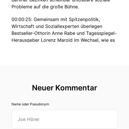
Probleme auf die große Bühne.
00:00:25: Gemeinsam mit Spitzenpolitik,
Wirtschaft und Soziallexperten überlegen
Bestseller-Othorin Anne Rabe und Tagesspiegel-
Herausgeber Lorenz Marold im Wechsel, wie es
in der Jugendhilfe, Inklusion, bei Stadtarmut,
Wohnen und Bauen, Gesundheit und viel... mehr
weitergehen kann.
00:00:44: Das Beste!
00:00:45: Alle Bürgerinnen und Bürger reden
Neuer Kommentar
mit, offen und ehrlich, mit einem gemeinsamen
Ziel.
Name oder Pseudonym
00:00:52: Zusammen finden wir kurz, mittel und
langfristige Lösungen, ohne Politikerinnsprech-
und Forderungskataloge.