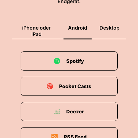
Endgerät.
am besten verständlich.
00:02:11: Das versuchen wir mal heute.
iPhone oder
Android
Desktop
00:02:14: Wir wollen ja konkret herausarbeiten,
iPad
was nötig ist, was die Herausforderungen sind
beim Thema Ehrenamt.
Spotify
00:02:23: einige Expertise heute versammelt.
00:02:25: Auf dem Podium, aber nicht nur auf
dem Podium, aber ich stelle Ihnen zuerst das
Pocket Casts
Podium vor.
00:02:29: Freu mich sehr, heute hier bei uns
Deezer
begrüßen zu dürfen den Fraktionsvorsitzenden
der SPD in Berliner Abgeordnetenhaus Reitz
Allee.
RSS Feed